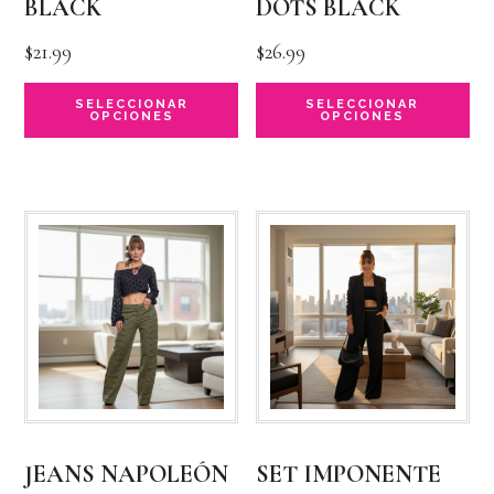
BLACK
DOTS BLACK
$
21.99
$
26.99
Este
Es
SELECCIONAR
SELECCIONAR
OPCIONES
OPCIONES
producto
pr
tiene
ti
múltiples
mú
variantes.
va
Las
La
opciones
op
se
se
pueden
pu
elegir
el
JEANS NAPOLEÓN
SET IMPONENTE