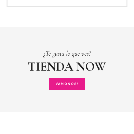
elegir
el
en
en
la
la
página
pá
de
de
¿Te gusta lo que ves?
producto
pr
TIENDA NOW
VAMONOS!
Footer